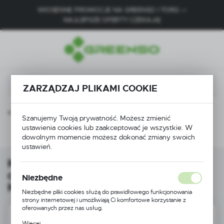
WIOSENNE PROMOCJE NA GREENSO I TORQ —
USTAWIENIA REGIONALNE
NAJLEPSZE OFERTY CZEKAJĄ!
Lokalizacja
Polska
Język
ZARZĄDZAJ PLIKAMI COOKIE
polski
Waluta
inowa z napędem 51 cm silnik Loncin 4,8 KM Greenso KS51-L200N
Szanujemy Twoją prywatność. Możesz zmienić
Polski złoty (PLN)
ustawienia cookies lub zaakceptować je wszystkie. W
Poprzedni
dowolnym momencie możesz dokonać zmiany swoich
ustawień.
ZAPISZ
Kosiarka spalinowa z napędem 51
cm silnik Loncin 4,8 KM Greenso
Niezbędne
KS51-L200N
Niezbędne pliki cookies służą do prawidłowego funkcjonowania
strony internetowej i umożliwiają Ci komfortowe korzystanie z
oferowanych przez nas usług.
DARMOWA DOSTAWA
Pliki cookies odpowiadają na podejmowane przez Ciebie działania w
Więcej