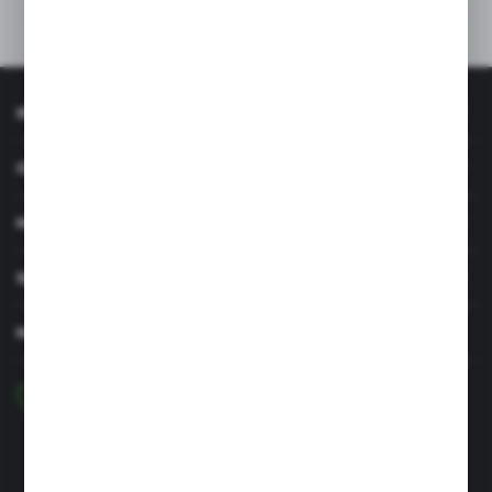
Inne z kategorii
INFORMACJE
OBSŁUGA KLIENTA
MOJE KONTO
SERWIS I WSPARCIE
MASZ PYTANIE?
+48 29 756 47 50
pon-pt: 8.00-16.00
greenso@greenso.pl