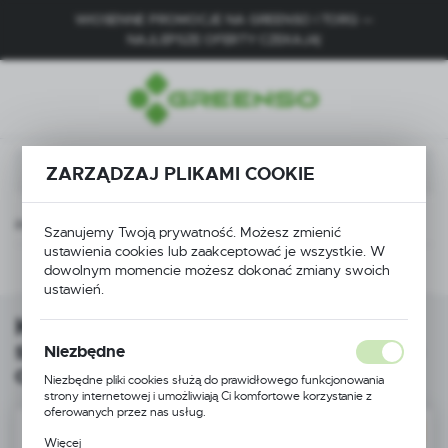
WIOSENNE PROMOCJE NA GREENSO I TORQ —
USTAWIENIA REGIONALNE
NAJLEPSZE OFERTY CZEKAJĄ!
Lokalizacja
Polska
Język
ZARZĄDZAJ PLIKAMI COOKIE
polski
Waluta
m silnik Honda 3,25 KM szerokość 46 cm Greenso KS46-H170N-S
Szanujemy Twoją prywatność. Możesz zmienić
Polski złoty (PLN)
ustawienia cookies lub zaakceptować je wszystkie. W
Następny
dowolnym momencie możesz dokonać zmiany swoich
ustawień.
ZAPISZ
Kosiarka spalinowa z napędem
silnik Honda 3,25 KM szerokość 46
Niezbędne
cm Greenso KS46-H170N-S
Niezbędne pliki cookies służą do prawidłowego funkcjonowania
strony internetowej i umożliwiają Ci komfortowe korzystanie z
oferowanych przez nas usług.
Pliki cookies odpowiadają na podejmowane przez Ciebie działania w
DARMOWA DOSTAWA
Więcej