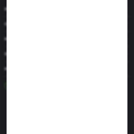
INFORMACJE
OBSŁUGA KLIENTA
MOJE KONTO
SERWIS I WSPARCIE
MASZ PYTANIE?
+48 29 756 47 50
pon-pt: 8.00-16.00
greenso@greenso.pl
ul. Targowa 7
06-300 Przasnysz
FORMULARZ KONTAKTOWY