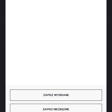
Rozpocznij zwrot produktu:
ODSTĄP OD UMOWY TUTAJ
BEZPIECZNE PŁATNOŚCI
SZYBKA DOSTAWA
ZAPISZ WYBRANE
ZAPISZ NIEZBĘDNE