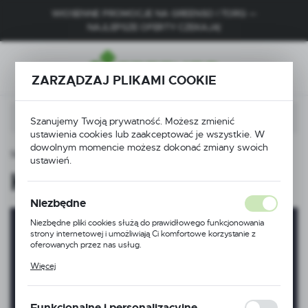
WIOSENNE PROMOCJE NA GREENSO I TORQ —
USTAWIENIA REGIONALNE
NAJLEPSZE OFERTY CZEKAJĄ!
Lokalizacja
Polska
ZARZĄDZAJ PLIKAMI COOKIE
Język
Szanujemy Twoją prywatność. Możesz zmienić
polski
ustawienia cookies lub zaakceptować je wszystkie. W
dowolnym momencie możesz dokonać zmiany swoich
Waluta
Strona główna
Katalog TORQ
ustawień.
Polski złoty (PLN)
Katalog TORQ
Niezbędne
ZAPISZ
Niezbędne pliki cookies służą do prawidłowego funkcjonowania
strony internetowej i umożliwiają Ci komfortowe korzystanie z
oferowanych przez nas usług.
Pliki cookies odpowiadają na podejmowane przez Ciebie działania w
Więcej
celu m.in. dostosowania Twoich ustawień preferencji prywatności,
logowania czy wypełniania formularzy. Dzięki plikom cookies
strona, z której korzystasz, może działać bez zakłóceń.
Funkcjonalne i personalizacyjne