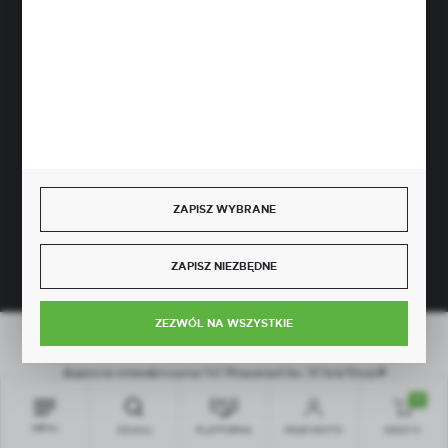
SZYBKA DOSTAWA
ZAPISZ WYBRANE
DOŁĄCZ DO NAS
ZAPISZ NIEZBĘDNE
ZEZWÓL NA WSZYSTKIE
Copyright by greenso.pl
Agencja interaktywna
[ti]
Powered by
2ClickShop®
0
MENU
SZUKAJ
PLATFORMA
MOJE KONTO
KOSZYK