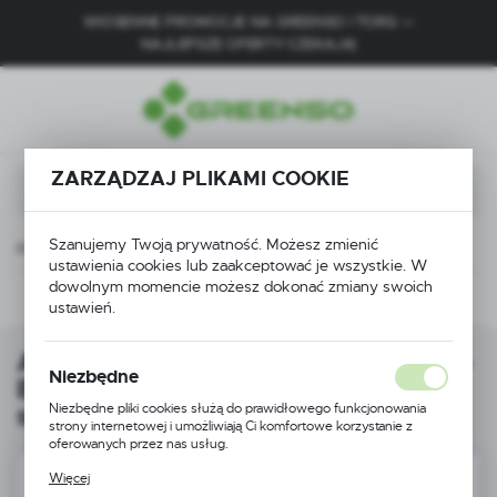
WIOSENNE PROMOCJE NA GREENSO I TORQ —
USTAWIENIA REGIONALNE
NAJLEPSZE OFERTY CZEKAJĄ!
Lokalizacja
Polska
Język
ZARZĄDZAJ PLIKAMI COOKIE
polski
Szanujemy Twoją prywatność. Możesz zmienić
Waluta
YTX5L-BS GEL BLUE ENER 12V 5Ah do skuterów i motorowerów
ustawienia cookies lub zaakceptować je wszystkie. W
Polski złoty (PLN)
dowolnym momencie możesz dokonać zmiany swoich
Poprzedni
Następny
ustawień.
ZAPISZ
Akumulator żelowy Motorq YTX5L-
Niezbędne
BS GEL BLUE ENER 12V 5Ah do
Niezbędne pliki cookies służą do prawidłowego funkcjonowania
skuterów i motorowerów
strony internetowej i umożliwiają Ci komfortowe korzystanie z
oferowanych przez nas usług.
Pliki cookies odpowiadają na podejmowane przez Ciebie działania w
Więcej
celu m.in. dostosowania Twoich ustawień preferencji prywatności,