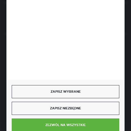
Rozpocznij zwrot produktu:
ODSTĄP OD UMOWY TUTAJ
BEZPIECZNE PŁATNOŚCI
SZYBKA DOSTAWA
ZAPISZ WYBRANE
ZAPISZ NIEZBĘDNE
DOŁĄCZ DO NAS
ZEZWÓL NA WSZYSTKIE