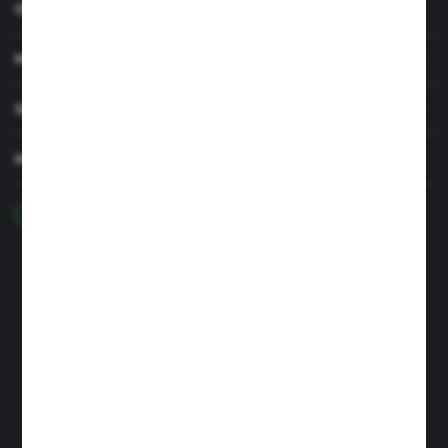
OBSŁUGA KLIENTA
MOJE KONTO
SERWIS I WSPARCIE
MASZ PYTANIE?
+48 29 756 47 50
pon-pt: 8.00-16.00
greenso@greenso.pl
ul. Targowa 7
06-300 Przasnysz
FORMULARZ KONTAKTOWY