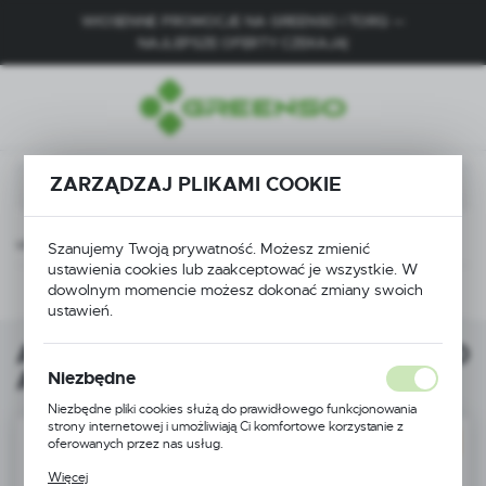
WIOSENNE PROMOCJE NA GREENSO I TORQ —
USTAWIENIA REGIONALNE
NAJLEPSZE OFERTY CZEKAJĄ!
Lokalizacja
Polska
Język
ZARZĄDZAJ PLIKAMI COOKIE
polski
Waluta
Akumulator 12 V Motorq AK029 20 Ah do skutera elektrycznego
Szanujemy Twoją prywatność. Możesz zmienić
Polski złoty (PLN)
ustawienia cookies lub zaakceptować je wszystkie. W
dowolnym momencie możesz dokonać zmiany swoich
Następny
ustawień.
ZAPISZ
Akumulator 12 V Motorq AK029 20
Ah do skutera elektrycznego
Niezbędne
Niezbędne pliki cookies służą do prawidłowego funkcjonowania
strony internetowej i umożliwiają Ci komfortowe korzystanie z
oferowanych przez nas usług.
DARMOWA DOSTAWA
Pliki cookies odpowiadają na podejmowane przez Ciebie działania w
Więcej
celu m.in. dostosowania Twoich ustawień preferencji prywatności,