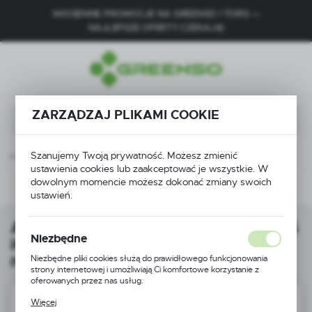
WIOSENNE PROMOCJE NA GREENSO I TORQ —
USTAWIENIA REGIONALNE
NAJLEPSZE OFERTY CZEKAJĄ!
Lokalizacja
Polska
Język
ZARZĄDZAJ PLIKAMI COOKIE
polski
Waluta
Szanujemy Twoją prywatność. Możesz zmienić
BS iGEL 12V 7Ah do skuterów i motorowerów z testerem, lewy+
ustawienia cookies lub zaakceptować je wszystkie. W
Polski złoty (PLN)
dowolnym momencie możesz dokonać zmiany swoich
Poprzedni
Następny
ustawień.
ZAPISZ
Akumulator żelowy Motorq YB7-BS
Niezbędne
iGEL 12V 7Ah do skuterów i
motorowerów z testerem, lewy+
Niezbędne pliki cookies służą do prawidłowego funkcjonowania
strony internetowej i umożliwiają Ci komfortowe korzystanie z
oferowanych przez nas usług.
Pliki cookies odpowiadają na podejmowane przez Ciebie działania w
Więcej
celu m.in. dostosowania Twoich ustawień preferencji prywatności,