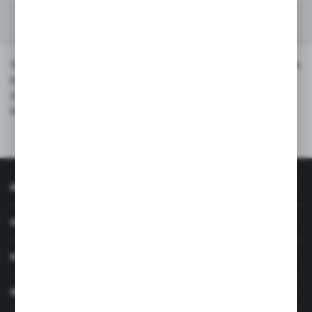
Szybki do kasków to element, który znacząco wpływa na
bezpieczeństwo i komfort jazdy. W naszej ofercie
znajdziesz szyby kompatybilne z popularnymi modelami
kasków – klarowne, trwałe i estetyczne.
INFORMACJE
OBSŁUGA KLIENTA
MOJE KONTO
SERWIS I WSPARCIE