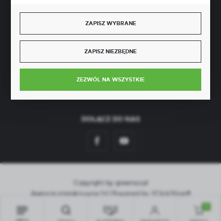
BEZPIECZNE PŁATNOŚCI
ZAPISZ WYBRANE
ZAPISZ NIEZBĘDNE
SZYBKA DOSTAWA
ZEZWÓL NA WSZYSTKIE
DOŁĄCZ DO NAS
Copyright by greenso.pl
Agencja interaktywna
[ti]
Powered by
2ClickShop®
0
MENU