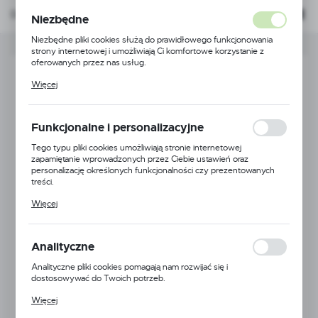
z odpornego na zarysowania tworzywa, zapewniają
Domyślnie
FILTRUJ
Niezbędne
ochronę przed wiatrem, owadami i czynnikami
Niezbędne pliki cookies służą do prawidłowego funkcjonowania
atmosferycznymi.
strony internetowej i umożliwiają Ci komfortowe korzystanie z
oferowanych przez nas usług.
Pliki cookies odpowiadają na podejmowane przez Ciebie działania w
Więcej
celu m.in. dostosowania Twoich ustawień preferencji prywatności,
logowania czy wypełniania formularzy. Dzięki plikom cookies
strona, z której korzystasz, może działać bez zakłóceń.
Funkcjonalne i personalizacyjne
Tego typu pliki cookies umożliwiają stronie internetowej
zapamiętanie wprowadzonych przez Ciebie ustawień oraz
personalizację określonych funkcjonalności czy prezentowanych
treści.
Dzięki tym plikom cookies możemy zapewnić Ci większy komfort
Więcej
korzystania z funkcjonalności naszej strony poprzez dopasowanie
jej do Twoich indywidualnych preferencji. Wyrażenie zgody na
SZYBKA DO KASKU 207
funkcjonalne i personalizacyjne pliki cookies gwarantuje dostępność
większej ilości funkcji na stronie.
Analityczne
Kod:
KS021
Analityczne pliki cookies pomagają nam rozwijać się i
Dostępny
dostosowywać do Twoich potrzeb.
Cookies analityczne pozwalają na uzyskanie informacji w zakresie
Więcej
wykorzystywania witryny internetowej, miejsca oraz częstotliwości,
28,00 zł
BRUTTO:
z jaką odwiedzane są nasze serwisy www. Dane pozwalają nam na