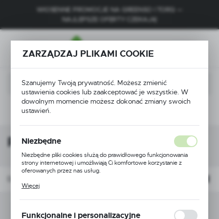
WIOSENNE PROMOCJE NA GREENSO I TORQ —
USTAWIENIA REGIONALNE
NAJLEPSZE OFERTY CZEKAJĄ!
Lokalizacja
ZARZĄDZAJ PLIKAMI COOKIE
Polska
Język
Szanujemy Twoją prywatność. Możesz zmienić
polski
ustawienia cookies lub zaakceptować je wszystkie. W
dowolnym momencie możesz dokonać zmiany swoich
Waluta
ustawień.
ek
Obudowa i elementy zewnętrzne
Pokrywy napędu
Polski złoty (PLN)
Pokrywy napędu
Niezbędne
ZAPISZ
Niezbędne pliki cookies służą do prawidłowego funkcjonowania
strony internetowej i umożliwiają Ci komfortowe korzystanie z
oferowanych przez nas usług.
Domyślnie
FILTRUJ
Pliki cookies odpowiadają na podejmowane przez Ciebie działania w
Więcej
celu m.in. dostosowania Twoich ustawień preferencji prywatności,
logowania czy wypełniania formularzy. Dzięki plikom cookies
strona, z której korzystasz, może działać bez zakłóceń.
Nie znaleziono produktów w tej kategorii:
Funkcjonalne i personalizacyjne