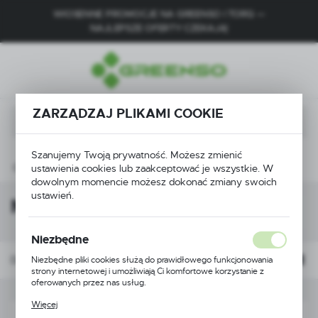
WIOSENNE PROMOCJE NA GREENSO I TORQ —
USTAWIENIA REGIONALNE
NAJLEPSZE OFERTY CZEKAJĄ!
Lokalizacja
Polska
ZARZĄDZAJ PLIKAMI COOKIE
Język
polski
Szanujemy Twoją prywatność. Możesz zmienić
Waluta
Części do kosiarek
Koła i podwozie
Mocowania kół
ustawienia cookies lub zaakceptować je wszystkie. W
Polski złoty (PLN)
dowolnym momencie możesz dokonać zmiany swoich
ustawień.
Mocowania kół
ZAPISZ
Niezbędne
Domyślnie
FILTRUJ
Niezbędne pliki cookies służą do prawidłowego funkcjonowania
strony internetowej i umożliwiają Ci komfortowe korzystanie z
oferowanych przez nas usług.
Pliki cookies odpowiadają na podejmowane przez Ciebie działania w
Więcej
celu m.in. dostosowania Twoich ustawień preferencji prywatności,