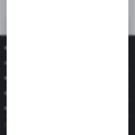
INFORMACJE
OBSŁUGA KLIENTA
MOJE KONTO
SERWIS I WSPARCIE
MASZ PYTANIE?
+48 29 756 47 50