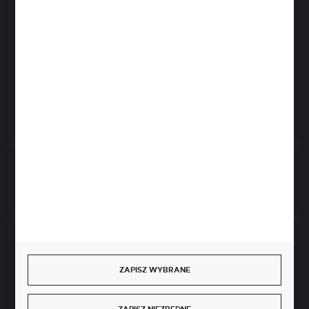
pon-pt: 8.00-16.00
greenso@greenso.pl
ul. Targowa 7
06-300 Przasnysz
FORMULARZ KONTAKTOWY
Rozpocznij zwrot produktu:
ODSTĄP OD UMOWY TUTAJ
BEZPIECZNE PŁATNOŚCI
ZAPISZ WYBRANE
ZAPISZ NIEZBĘDNE