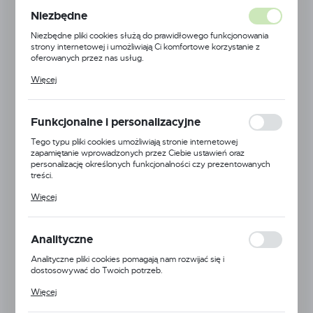
Niezbędne
Niezbędne pliki cookies służą do prawidłowego funkcjonowania
strony internetowej i umożliwiają Ci komfortowe korzystanie z
oferowanych przez nas usług.
Pliki cookies odpowiadają na podejmowane przez Ciebie działania w
Więcej
celu m.in. dostosowania Twoich ustawień preferencji prywatności,
logowania czy wypełniania formularzy. Dzięki plikom cookies
strona, z której korzystasz, może działać bez zakłóceń.
Funkcjonalne i personalizacyjne
Tego typu pliki cookies umożliwiają stronie internetowej
zapamiętanie wprowadzonych przez Ciebie ustawień oraz
LINKA NAPĘDU
personalizację określonych funkcjonalności czy prezentowanych
TB40S03A/TB40P03A/TB40S04A/GTB51-7ES
treści.
Kod:
KOCT40028
Dzięki tym plikom cookies możemy zapewnić Ci większy komfort
Więcej
korzystania z funkcjonalności naszej strony poprzez dopasowanie
Niedostępny
jej do Twoich indywidualnych preferencji. Wyrażenie zgody na
funkcjonalne i personalizacyjne pliki cookies gwarantuje dostępność
większej ilości funkcji na stronie.
Analityczne
10,00 zł
BRUTTO:
Analityczne pliki cookies pomagają nam rozwijać się i
dostosowywać do Twoich potrzeb.
Cookies analityczne pozwalają na uzyskanie informacji w zakresie
WIĘCEJ
Więcej
wykorzystywania witryny internetowej, miejsca oraz częstotliwości,
z jaką odwiedzane są nasze serwisy www. Dane pozwalają nam na