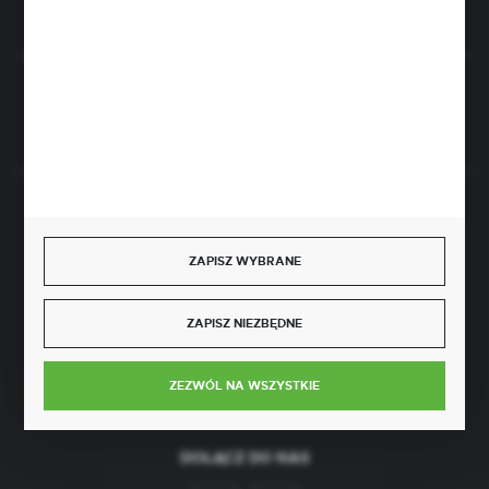
Rozpocznij zwrot produktu:
ODSTĄP OD UMOWY TUTAJ
BEZPIECZNE PŁATNOŚCI
ZAPISZ WYBRANE
ZAPISZ NIEZBĘDNE
SZYBKA DOSTAWA
ZEZWÓL NA WSZYSTKIE
DOŁĄCZ DO NAS