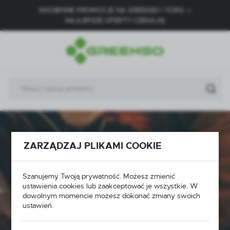
WIOSENNE PROMOCJE NA GREENSO I TORQ —
USTAWIENIA REGIONALNE
NAJLEPSZE OFERTY CZEKAJĄ!
Lokalizacja
Polska
Język
polski
Waluta
Polski złoty (PLN)
ZARZĄDZAJ PLIKAMI COOKIE
ZAPISZ
Szanujemy Twoją prywatność. Możesz zmienić
Wszystko dla Twojego
ustawienia cookies lub zaakceptować je wszystkie. W
pojazdu
dowolnym momencie możesz dokonać zmiany swoich
ustawień.