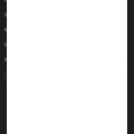
OBSŁUGA KLIENTA
MOJE KONTO
SERWIS I WSPARCIE
MASZ PYTANIE?
+48 29 756 47 50
pon-pt: 8.00-16.00
greenso@greenso.pl
ul. Targowa 7
06-300 Przasnysz
FORMULARZ KONTAKTOWY