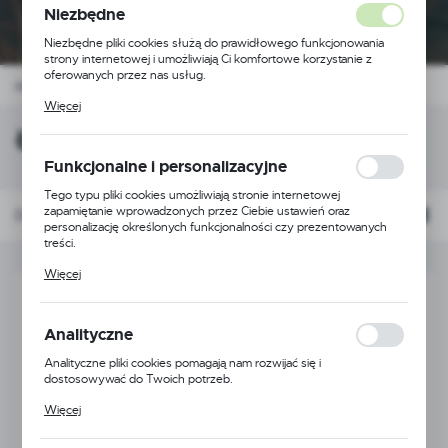
Niezbędne
Niezbędne pliki cookies służą do prawidłowego funkcjonowania
strony internetowej i umożliwiają Ci komfortowe korzystanie z
oferowanych przez nas usług.
motocyklowe i ATV
Silniki i osprzęt
Łańcuchy rozrządu
Pliki cookies odpowiadają na podejmowane przez Ciebie działania w
Więcej
celu m.in. dostosowania Twoich ustawień preferencji prywatności,
logowania czy wypełniania formularzy. Dzięki plikom cookies
Łańcuchy rozrządu
strona, z której korzystasz, może działać bez zakłóceń.
Funkcjonalne i personalizacyjne
Tego typu pliki cookies umożliwiają stronie internetowej
zapamiętanie wprowadzonych przez Ciebie ustawień oraz
Domyślnie
FILTRUJ
personalizację określonych funkcjonalności czy prezentowanych
treści.
Dzięki tym plikom cookies możemy zapewnić Ci większy komfort
Więcej
korzystania z funkcjonalności naszej strony poprzez dopasowanie
jej do Twoich indywidualnych preferencji. Wyrażenie zgody na
funkcjonalne i personalizacyjne pliki cookies gwarantuje dostępność
większej ilości funkcji na stronie.
Analityczne
Analityczne pliki cookies pomagają nam rozwijać się i
dostosowywać do Twoich potrzeb.
Cookies analityczne pozwalają na uzyskanie informacji w zakresie
Więcej
wykorzystywania witryny internetowej, miejsca oraz częstotliwości,
z jaką odwiedzane są nasze serwisy www. Dane pozwalają nam na
ocenę naszych serwisów internetowych pod względem ich