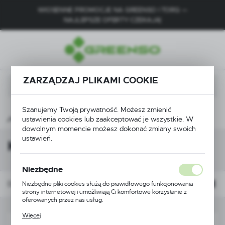
WIOSENNE PROMOCJE NA GREENSO I TORQ —
USTAWIENIA REGIONALNE
NAJLEPSZE OFERTY CZEKAJĄ!
Lokalizacja
Polska
ZARZĄDZAJ PLIKAMI COOKIE
Język
polski
Szanujemy Twoją prywatność. Możesz zmienić
Waluta
rtykulatorów
Obudowa i elementy zewnętrzne
Kosze
ustawienia cookies lub zaakceptować je wszystkie. W
Polski złoty (PLN)
dowolnym momencie możesz dokonać zmiany swoich
ustawień.
Kosze
ZAPISZ
Niezbędne
Domyślnie
FILTRUJ
Niezbędne pliki cookies służą do prawidłowego funkcjonowania
strony internetowej i umożliwiają Ci komfortowe korzystanie z
oferowanych przez nas usług.
Pliki cookies odpowiadają na podejmowane przez Ciebie działania w
Więcej
celu m.in. dostosowania Twoich ustawień preferencji prywatności,