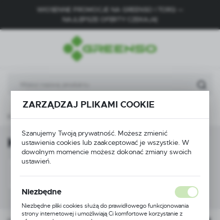
WIOSENNE PROMOCJE NA GREENSO I TORQ —
USTAWIENIA REGIONALNE
NAJLEPSZE OFERTY CZEKAJĄ!
Lokalizacja
Polska
Język
polski
ZARZĄDZAJ PLIKAMI COOKIE
Waluta
ęści zamienne
Części do rozdrabniaczy
Koła i transport
Polski złoty (PLN)
Szanujemy Twoją prywatność. Możesz zmienić
Koła i transport
ustawienia cookies lub zaakceptować je wszystkie. W
dowolnym momencie możesz dokonać zmiany swoich
ZAPISZ
ustawień.
KOŁA
OŚKI
Niezbędne
Niezbędne pliki cookies służą do prawidłowego funkcjonowania
strony internetowej i umożliwiają Ci komfortowe korzystanie z