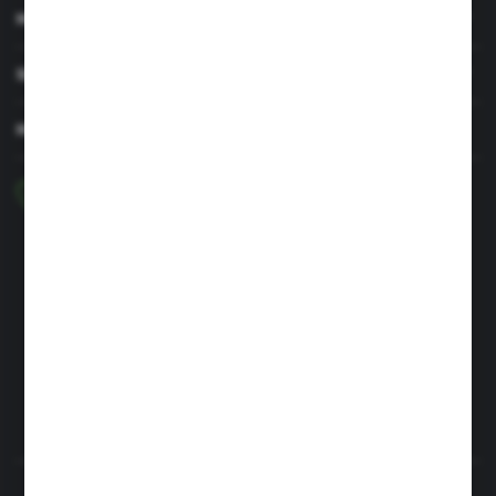
MOJE KONTO
SERWIS I WSPARCIE
MASZ PYTANIE?
+48 29 756 47 50
pon-pt: 8.00-16.00
greenso@greenso.pl
ul. Targowa 7
06-300 Przasnysz
FORMULARZ KONTAKTOWY