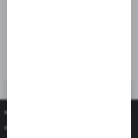
PODSTAWKA ROZDRABNIACZA GBD-70
Kod:
RGC004
Dostępny
13,00 zł
BRUTTO:
DO KOSZYKA
INFORMACJE
OBSŁUGA KLIENTA