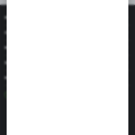
INFORMACJE
OBSŁUGA KLIENTA
MOJE KONTO
SERWIS I WSPARCIE
MASZ PYTANIE?
+48 29 756 47 50
pon-pt: 8.00-16.00
greenso@greenso.pl
ul. Targowa 7
06-300 Przasnysz