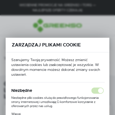
WIOSENNE PROMOCJE NA GREENSO I TORQ —
USTAWIENIA REGIONALNE
NAJLEPSZE OFERTY CZEKAJĄ!
Lokalizacja
Polska
Język
ZARZĄDZAJ PLIKAMI COOKIE
polski
Waluta
ogryzarka spalinowa silnik Loncin 5,45 KM Greenso GS85-L196W
Szanujemy Twoją prywatność. Możesz zmienić
Polski złoty (PLN)
ustawienia cookies lub zaakceptować je wszystkie. W
Poprzedni
dowolnym momencie możesz dokonać zmiany swoich
ustawień.
ZAPISZ
Glebogryzarka spalinowa silnik
Loncin 5,45 KM Greenso GS85-
Niezbędne
L196W
Niezbędne pliki cookies służą do prawidłowego funkcjonowania
strony internetowej i umożliwiają Ci komfortowe korzystanie z
oferowanych przez nas usług.
DARMOWA DOSTAWA
Pliki cookies odpowiadają na podejmowane przez Ciebie działania w
Więcej