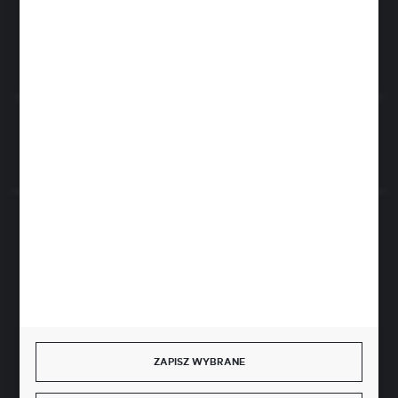
FORMULARZ KONTAKTOWY
Rozpocznij zwrot produktu:
ODSTĄP OD UMOWY TUTAJ
BEZPIECZNE PŁATNOŚCI
SZYBKA DOSTAWA
ZAPISZ WYBRANE