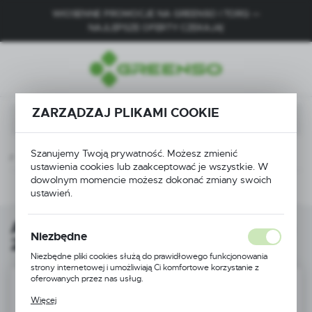
WIOSENNE PROMOCJE NA GREENSO I TORQ —
USTAWIENIA REGIONALNE
NAJLEPSZE OFERTY CZEKAJĄ!
Lokalizacja
Polska
Język
ZARZĄDZAJ PLIKAMI COOKIE
polski
Szanujemy Twoją prywatność. Możesz zmienić
Waluta
owy
Gaźniki
Automat ssania do gaźnika 2T Torq 22239
ustawienia cookies lub zaakceptować je wszystkie. W
Polski złoty (PLN)
dowolnym momencie możesz dokonać zmiany swoich
Następny
ustawień.
ZAPISZ
Automat ssania do gaźnika 2T Torq
Niezbędne
22239
Niezbędne pliki cookies służą do prawidłowego funkcjonowania
strony internetowej i umożliwiają Ci komfortowe korzystanie z
oferowanych przez nas usług.
Pliki cookies odpowiadają na podejmowane przez Ciebie działania w
Więcej
celu m.in. dostosowania Twoich ustawień preferencji prywatności,