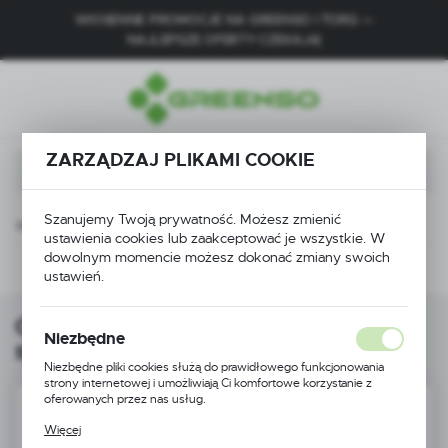
WIOSENNE PROMOCJE NA GREENSO I TORQ —
USTAWIENIA REGIONALNE
NAJLEPSZE OFERTY CZEKAJĄ!
Lokalizacja
Polska
ZARZĄDZAJ PLIKAMI COOKIE
Język
polski
Szanujemy Twoją prywatność. Możesz zmienić
Waluta
ki zapłonowe
Cewka zapłonowa do skuterów 2-suwowych
ustawienia cookies lub zaakceptować je wszystkie. W
Polski złoty (PLN)
dowolnym momencie możesz dokonać zmiany swoich
Poprzedni
Następny
ustawień.
ZAPISZ
Cewka zapłonowa do skuterów 2-
Niezbędne
suwowych
Niezbędne pliki cookies służą do prawidłowego funkcjonowania
strony internetowej i umożliwiają Ci komfortowe korzystanie z
oferowanych przez nas usług.
Pliki cookies odpowiadają na podejmowane przez Ciebie działania w
Więcej
celu m.in. dostosowania Twoich ustawień preferencji prywatności,