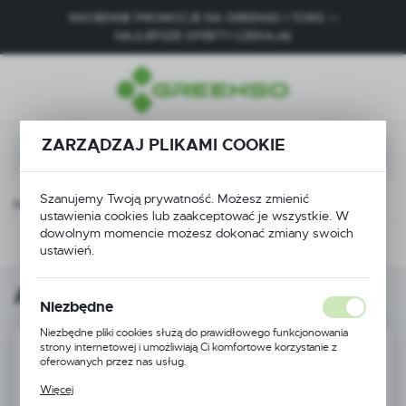
WIOSENNE PROMOCJE NA GREENSO I TORQ —
USTAWIENIA REGIONALNE
NAJLEPSZE OFERTY CZEKAJĄ!
Lokalizacja
Polska
ZARZĄDZAJ PLIKAMI COOKIE
Język
polski
Szanujemy Twoją prywatność. Możesz zmienić
Waluta
 zawieszenia
Amortyzatory
Amortyzator tył 290 mm
ustawienia cookies lub zaakceptować je wszystkie. W
Polski złoty (PLN)
dowolnym momencie możesz dokonać zmiany swoich
Poprzedni
Następny
ustawień.
ZAPISZ
Amortyzator tył 290 mm
Niezbędne
Niezbędne pliki cookies służą do prawidłowego funkcjonowania
strony internetowej i umożliwiają Ci komfortowe korzystanie z
oferowanych przez nas usług.
Pliki cookies odpowiadają na podejmowane przez Ciebie działania w
Więcej
celu m.in. dostosowania Twoich ustawień preferencji prywatności,