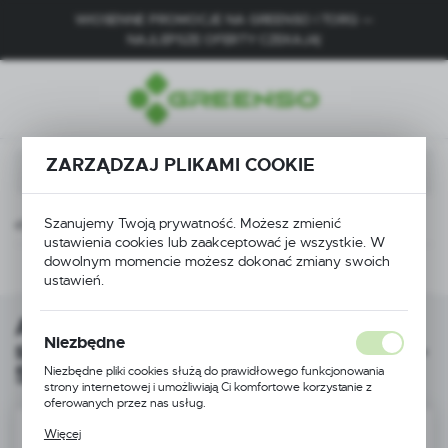
WIOSENNE PROMOCJE NA GREENSO I TORQ —
USTAWIENIA REGIONALNE
NAJLEPSZE OFERTY CZEKAJĄ!
Lokalizacja
Polska
Język
ZARZĄDZAJ PLIKAMI COOKIE
polski
Waluta
Szanujemy Twoją prywatność. Możesz zmienić
rzód prawy do skuterów 4-suwowych VIVO EURO-5 Torq VI0149
ustawienia cookies lub zaakceptować je wszystkie. W
Polski złoty (PLN)
dowolnym momencie możesz dokonać zmiany swoich
Poprzedni
Następny
ustawień.
ZAPISZ
Amortyzator przód prawy do
Niezbędne
skuterów 4-suwowych VIVO EURO-
5 Torq VI0149
Niezbędne pliki cookies służą do prawidłowego funkcjonowania
strony internetowej i umożliwiają Ci komfortowe korzystanie z
oferowanych przez nas usług.
Pliki cookies odpowiadają na podejmowane przez Ciebie działania w
Więcej
celu m.in. dostosowania Twoich ustawień preferencji prywatności,