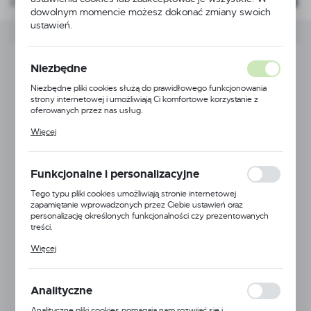
Domyślnie
FILTRUJ
dowolnym momencie możesz dokonać zmiany swoich
ustawień.
Niezbędne
Niezbędne pliki cookies służą do prawidłowego funkcjonowania
strony internetowej i umożliwiają Ci komfortowe korzystanie z
oferowanych przez nas usług.
Pliki cookies odpowiadają na podejmowane przez Ciebie działania w
Więcej
celu m.in. dostosowania Twoich ustawień preferencji prywatności,
logowania czy wypełniania formularzy. Dzięki plikom cookies
strona, z której korzystasz, może działać bez zakłóceń.
Funkcjonalne i personalizacyjne
Tego typu pliki cookies umożliwiają stronie internetowej
zapamiętanie wprowadzonych przez Ciebie ustawień oraz
KOŁO DUŻE NAPĘDU GBD-70
personalizację określonych funkcjonalności czy prezentowanych
treści.
Kod:
RGC009
Dzięki tym plikom cookies możemy zapewnić Ci większy komfort
Więcej
korzystania z funkcjonalności naszej strony poprzez dopasowanie
Dostępny
jej do Twoich indywidualnych preferencji. Wyrażenie zgody na
funkcjonalne i personalizacyjne pliki cookies gwarantuje dostępność
większej ilości funkcji na stronie.
Analityczne
78,00 zł
BRUTTO:
Analityczne pliki cookies pomagają nam rozwijać się i