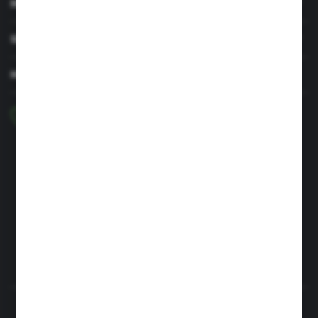
MOJE KONTO
SERWIS I WSPARCIE
MASZ PYTANIE?
+48 29 756 47 50
pon-pt: 8.00-16.00
greenso@greenso.pl
ul. Targowa 7
06-300 Przasnysz
FORMULARZ KONTAKTOWY