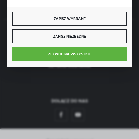
Rozpocznij zwrot produktu:
ODSTĄP OD UMOWY TUTAJ
ZAPISZ WYBRANE
BEZPIECZNE PŁATNOŚCI
ZAPISZ NIEZBĘDNE
ZEZWÓL NA WSZYSTKIE
SZYBKA DOSTAWA
DOŁĄCZ DO NAS