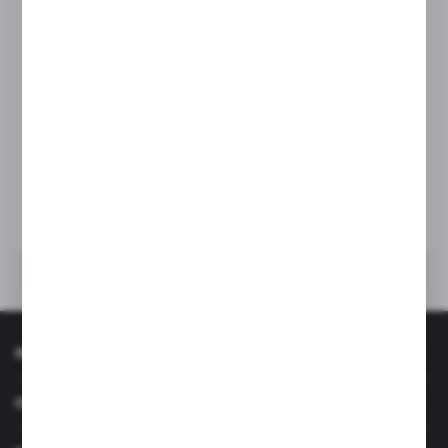
PASEK NAPĘDU GBD-70
Kod:
RGC010
Dostępny
38,00 zł
BRUTTO:
DO KOSZYKA
INFORMACJE
OBSŁUGA KLIENTA