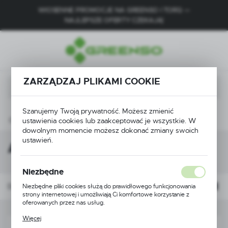
WIOSENNE PROMOCJE NA GREENSO I TORQ —
USTAWIENIA REGIONALNE
NAJLEPSZE OFERTY CZEKAJĄ!
Lokalizacja
Polska
ZARZĄDZAJ PLIKAMI COOKIE
Język
polski
Szanujemy Twoją prywatność. Możesz zmienić
Waluta
Części do urządzeń akumulatorowych 20V
Akumulatory
ustawienia cookies lub zaakceptować je wszystkie. W
Polski złoty (PLN)
dowolnym momencie możesz dokonać zmiany swoich
ustawień.
Akumulatory
ZAPISZ
Niezbędne
Domyślnie
FILTRUJ
Niezbędne pliki cookies służą do prawidłowego funkcjonowania
strony internetowej i umożliwiają Ci komfortowe korzystanie z
oferowanych przez nas usług.
Pliki cookies odpowiadają na podejmowane przez Ciebie działania w
Więcej
celu m.in. dostosowania Twoich ustawień preferencji prywatności,